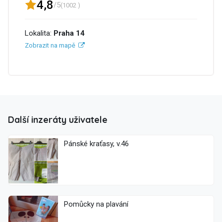
4,8
/5
(1002 )
Lokalita:
Praha 14
Zobrazit na mapě
Další inzeráty uživatele
Pánské kraťasy, v.46
Pomůcky na plavání