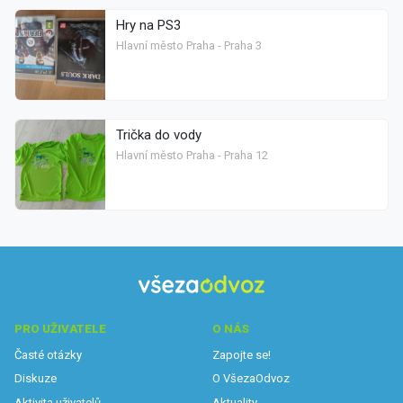
Hry na PS3
Hlavní město Praha - Praha 3
Trička do vody
Hlavní město Praha - Praha 12
PRO UŽIVATELE
O NÁS
Časté otázky
Zapojte se!
Diskuze
O VšezaOdvoz
Aktivita uživatelů
Aktuality