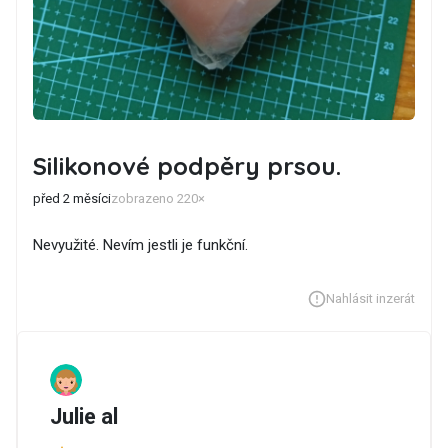
Silikonové podpěry prsou.
před 2 měsíci
zobrazeno 220×
Nevyužité. Nevím jestli je funkční.
Nahlásit inzerát
Julie al