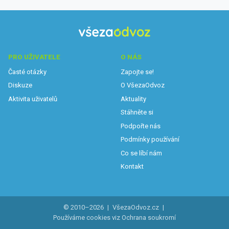
PRO UŽIVATELE
O NÁS
Časté otázky
Zapojte se!
Diskuze
O VšezaOdvoz
Aktivita uživatelů
Aktuality
Stáhněte si
Podpořte nás
Podmínky používání
Co se líbí nám
Kontakt
© 2010–2026
|
VšezaOdvoz.cz
|
Používáme cookies viz
Ochrana soukromí