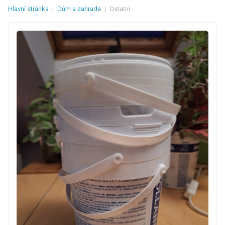
Hlavní stránka
|
Dům a zahrada
|
Ostatní