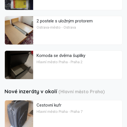
2 postele s uložným protorem
Ostrava-město - Ostrava
Komoda se dvěma šuplíky
Hlavní město Praha - Praha 2
Nové inzeráty v okolí
(Hlavní město Praha)
Cestovní kufr
Hlavní město Praha - Praha 7