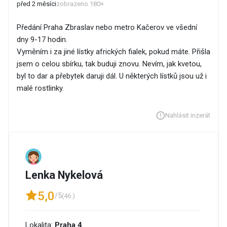
před 2 měsíci
zobrazeno 180×
Předání Praha Zbraslav nebo metro Kačerov ve všední
dny 9-17 hodin.
Vyměním i za jiné lístky afrických fialek, pokud máte. Přišla
jsem o celou sbírku, tak buduji znovu. Nevím, jak kvetou,
byl to dar a přebytek daruji dál. U některých lístků jsou už i
malé rostlinky.
Nahlásit inzerát
Lenka Nykelová
5,0
/5
(46 )
Lokalita:
Praha 4