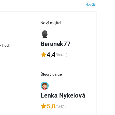
Novější
Nový majitel
Beranek77
 hodin.
4,4
/5
(423 )
Štědrý dárce
Lenka Nykelová
5,0
/5
(47 )