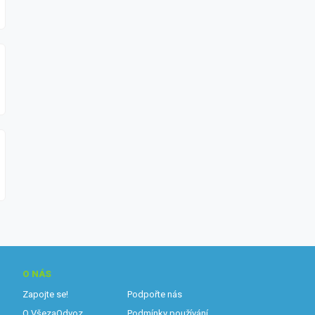
O NÁS
Zapojte se!
Podpořte nás
O VšezaOdvoz
Podmínky používání