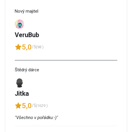
Nový majitel
VeruBub
5,0
/5
(98 )
Štědrý dárce
Jitka
5,0
/5
(1629 )
"Všechno v pořádku:-)"