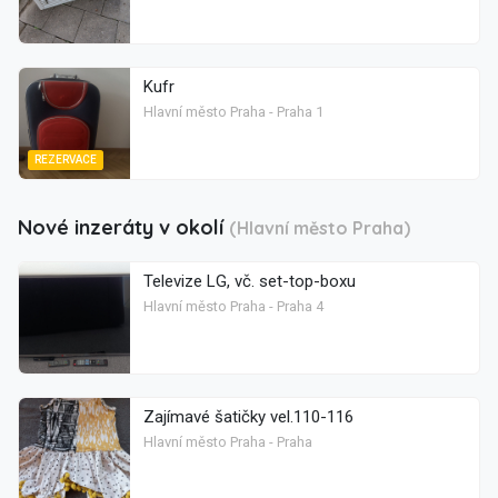
Kufr
Hlavní město Praha - Praha 1
REZERVACE
Nové inzeráty v okolí
(Hlavní město Praha)
Televize LG, vč. set-top-boxu
Hlavní město Praha - Praha 4
Zajímavé šatičky vel.110-116
Hlavní město Praha - Praha