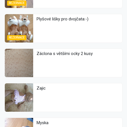
REZERVACE
Plyšové lišky pro dvojčata:-)
REZERVACE
Záclona s většími ocky 2 kusy
Zajic
Myska