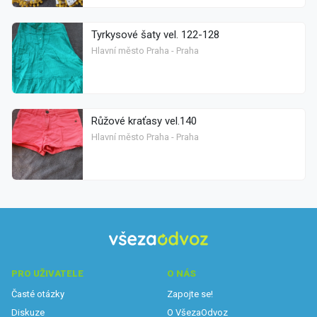
Tyrkysové šaty vel. 122-128
Hlavní město Praha - Praha
Růžové kraťasy vel.140
Hlavní město Praha - Praha
PRO UŽIVATELE
O NÁS
Časté otázky
Zapojte se!
Diskuze
O VšezaOdvoz