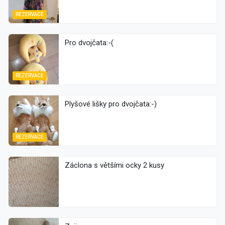
REZERVACE
Pro dvojčata:-(
REZERVACE
Plyšové lišky pro dvojčata:-)
REZERVACE
Záclona s většími ocky 2 kusy