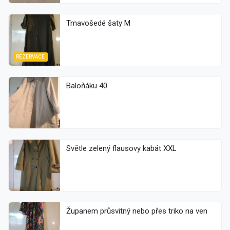
Tmavošedé šaty M
REZERVACE
Baloňáku 40
Světle zelený flausovy kabát XXL
Županem průsvitný nebo přes triko na ven