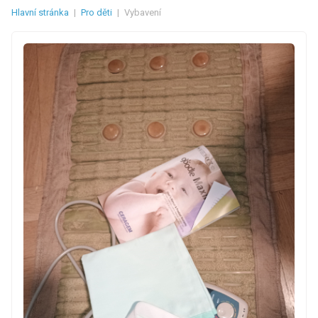
Hlavní stránka
|
Pro děti
|
Vybavení