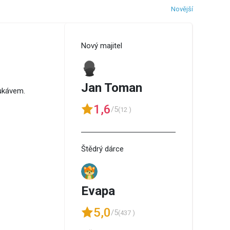
Novější
Nový majitel
Jan Toman
rukávem.
1,6
/5
(12 )
Štědrý dárce
Evapa
5,0
/5
(437 )