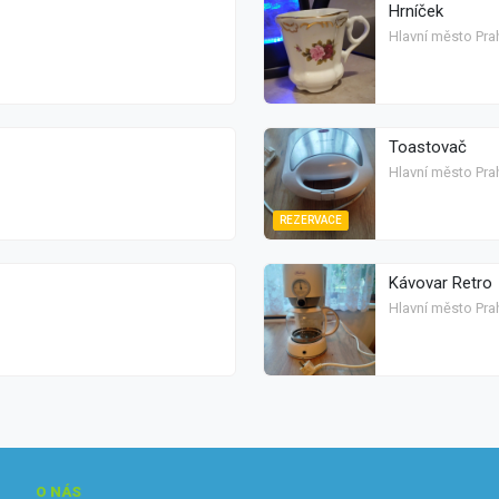
Hrníček
Hlavní město Prah
Toastovač
Hlavní město Prah
REZERVACE
Kávovar Retro
Hlavní město Prah
O NÁS