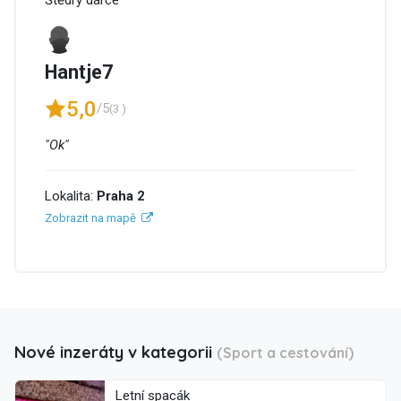
Hantje7
5,0
/5
(3 )
"Ok"
Lokalita:
Praha 2
Zobrazit na mapě
Nové inzeráty v kategorii
(Sport a cestování)
Letní spacák