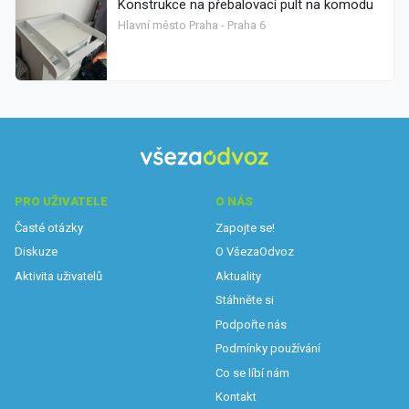
Konstrukce na přebalovací pult na komodu
Hlavní město Praha - Praha 6
PRO UŽIVATELE
O NÁS
Časté otázky
Zapojte se!
Diskuze
O VšezaOdvoz
Aktivita uživatelů
Aktuality
Stáhněte si
Podpořte nás
Podmínky používání
Co se líbí nám
Kontakt