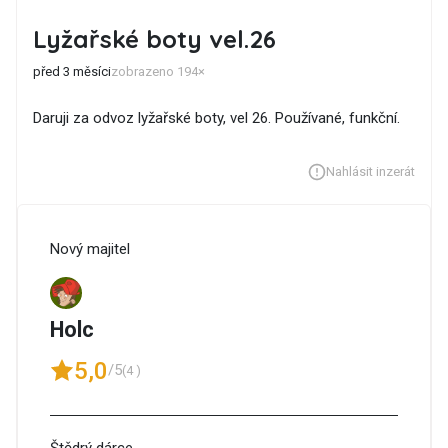
Lyžařské boty vel.26
před 3 měsíci
zobrazeno 194×
Daruji za odvoz lyžařské boty, vel 26. Používané, funkční.
Nahlásit inzerát
Nový majitel
Holc
5,0
/5
(4 )
Štědrý dárce