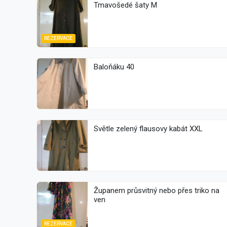
Tmavošedé šaty M
REZERVACE
Baloňáku 40
Světle zelený flausovy kabát XXL
Županem průsvitný nebo přes triko na
ven
REZERVACE