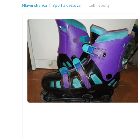
Hlavní stránka
|
Sport a cestování
|
Letní sporty