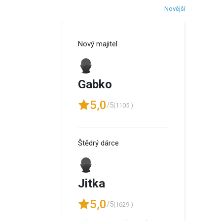
Novější
Nový majitel
Gabko
5,0
/5
(1105 )
Štědrý dárce
Jitka
5,0
/5
(1629 )