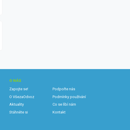
O NÁS
Zapojte se!
Podpořte nás
O VšezaOdvoz
Podmínky používání
Aktuality
Co se líbí nám
Stáhněte si
Kontakt