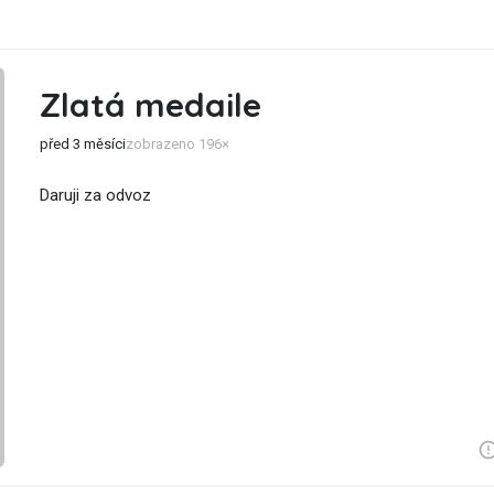
Zlatá medaile
před 3 měsíci
zobrazeno 196×
Daruji za odvoz