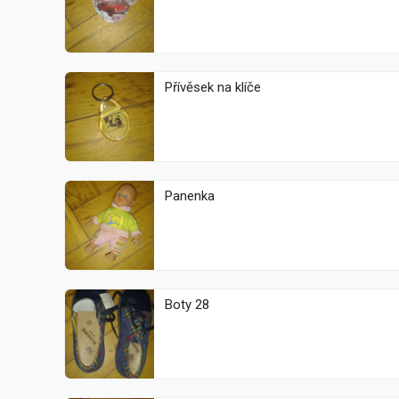
Přívěsek na klíče
Panenka
Boty 28