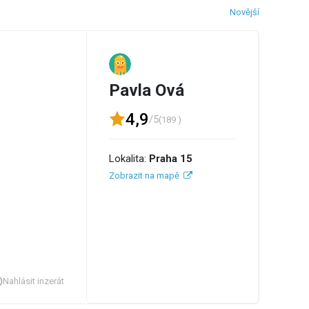
Novější
Pavla Ová
4,9
/5
(189 )
Lokalita:
Praha 15
Zobrazit na mapě
Nahlásit inzerát