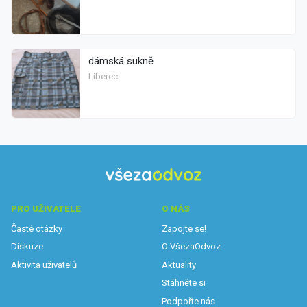
dámská sukně
Liberec
PRO UŽIVATELE
O NÁS
Časté otázky
Zapojte se!
Diskuze
O VšezaOdvoz
Aktivita uživatelů
Aktuality
Stáhněte si
Podpořte nás