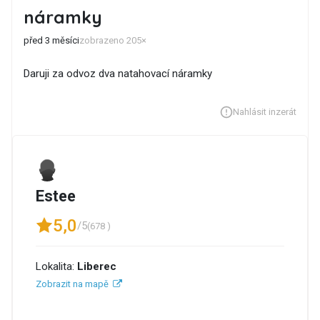
náramky
před 3 měsíci
zobrazeno 205×
Daruji za odvoz dva natahovací náramky
Nahlásit inzerát
Estee
5,0
/5
(678 )
Lokalita:
Liberec
Zobrazit na mapě