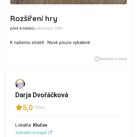
Rozšíření hry
před 4 měsíci
zobrazeno 199×
K našemu století . Nové pouze vybalené
Nahlásit inzerát
Darja Dvořáčková
5,0
/5
(54 )
Lokalita:
Klučov
Zobrazit na mapě