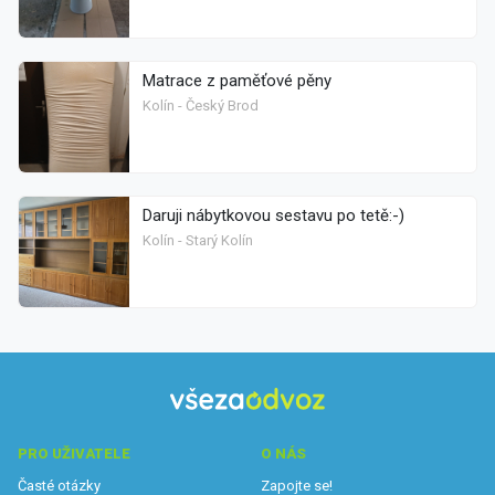
Matrace z paměťové pěny
Kolín - Český Brod
Daruji nábytkovou sestavu po tetě:-)
Kolín - Starý Kolín
PRO UŽIVATELE
O NÁS
Časté otázky
Zapojte se!