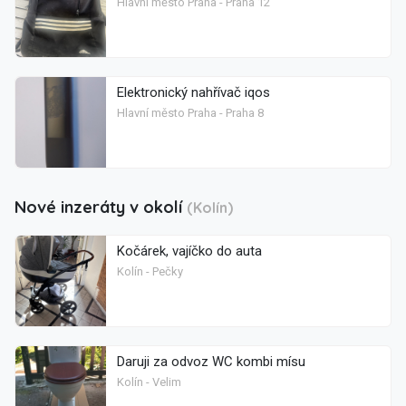
Hlavní město Praha - Praha 12
Elektronický nahřívač iqos
Hlavní město Praha - Praha 8
Nové inzeráty v okolí
(Kolín)
Kočárek, vajíčko do auta
Kolín - Pečky
Daruji za odvoz WC kombi mísu
Kolín - Velim