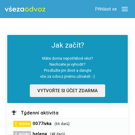
Přihlásit se
Zobra
Jak začít?
Máte doma nepotřebné věci?
Nechcete je vyhodit?
Prodlužte jim život a darujte
vše za odvoz jinému uživateli :-)
VYTVOŘTE SI ÚČET ZDARMA
Týdenní aktivita
0077ivka
1. místo
(66 darů)
helena
2. místo
(48 darů)