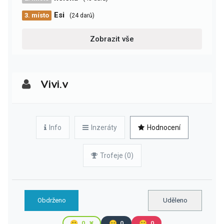
Esi
3. místo
(24 darů)
Zobrazit vše
Vivi.v
Info
Inzeráty
Hodnocení
Trofeje (0)
Obdrženo
Uděleno
🙂
0
😐
0
🙁
0