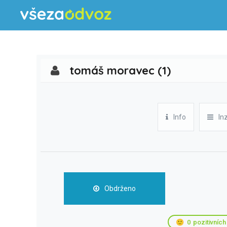
tomáš moravec (1)
Info
In
Obdrženo
🙂
0
pozitivních