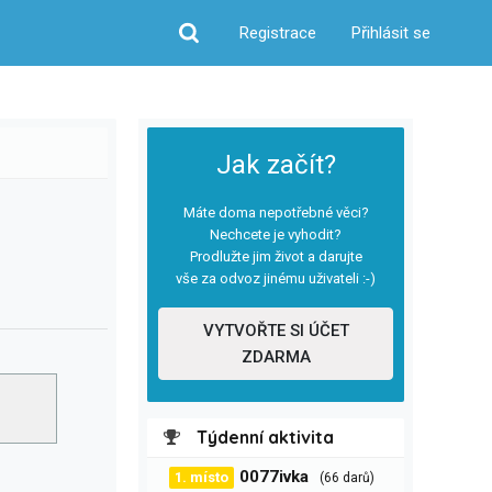
Registrace
Přihlásit se
Hledat
Jak začít?
Máte doma nepotřebné věci?
Nechcete je vyhodit?
Prodlužte jim život a darujte
vše za odvoz jinému uživateli :-)
VYTVOŘTE SI ÚČET
ZDARMA
Týdenní aktivita
0077ivka
1. místo
(66 darů)