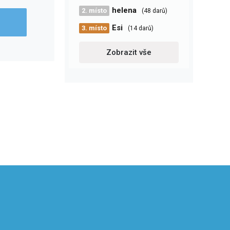
helena
2. místo
(48 darů)
Esi
3. místo
(14 darů)
Zobrazit vše