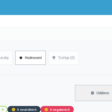
zeráty
Hodnocení
Trofeje (0)
Uděleno
😐
0
neutrálních
🙁
0
negativních